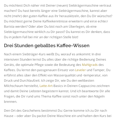
Du möchtest Dich näher mit Deiner (neuen) Siebträgermaschine vertraut
machen? Du hast bereits länger eine Siebträgermaschine, kannst aber
nicht (mehr) den guten Kaffee aus ihr herauskitzeln, den Du Dir wünschst?
Du möchtest gerne Deine Kaffeekenntnisse erweitern und ein:e echte:r
Barista werden? Oder aber Du bist noch am Überlegen, ob eine
Siebträgermaschine wirklich zu Dir passt? Du kannst es Dir denken, dass
Du in jedem Fall bei mir an der richtigen Stelle bist!
Drei Stunden geballtes Kaffee-Wissen
Nach einem Siebträger-Kurs weißt Du, worauf es ankommt: In drei
intensiven Stunden lernst Du alles über die richtige Bedienung Deines
Geräts, die optimale Pflege sowie die Bedeutung des
Mahlgrads
des
Kaffees. Du lernst den passgenauen Einsatz von
Leveler
und Tamper, Du
erfährst alles über den Effekt von Wasserqualität und -temperatur, von
Druck und Durchlaufzeit. Ich zeige Dir, wie Du den weltbesten
Milchschaum herstellst,
Latte-Art
-Basics in Deinen Cappuccino zeichnen
und damit Deine Liebsten begeistern kannst. Und ich beantworte Dir alle
Fragen, die Dir rund ums Thema Kaffee sonst noch unter den Nägeln
brennen.
Den Ort des Geschehens bestimmst Du: Gerne komme ich zu Dir nach
Hause – oder aber Du packst Deine Maschine ein und halten den Kurs bei