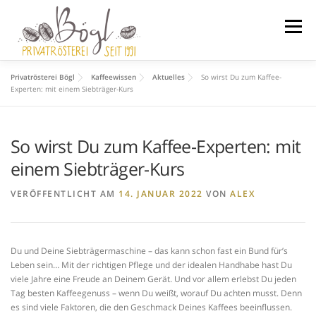
Zum
Inhalt
Menü
springen
Privatrösterei Bögl
Kaffeewissen
Aktuelles
So wirst Du zum Kaffee-
STARTSEITE
SHOP
ÜBER UNS
Experten: mit einem Siebträger-Kurs
So wirst Du zum Kaffee-Experten: mit
KAFFEEWISSEN
0 ARTIKEL
0,00 €
einem Siebträger-Kurs
VERÖFFENTLICHT AM
14. JANUAR 2022
VON
ALEX
Du und Deine Siebträgermaschine – das kann schon fast ein Bund für’s
Leben sein… Mit der richtigen Pflege und der idealen Handhabe hast Du
viele Jahre eine Freude an Deinem Gerät. Und vor allem erlebst Du jeden
Tag besten Kaffeegenuss – wenn Du weißt, worauf Du achten musst. Denn
es sind viele Faktoren, die den Geschmack Deines Kaffees beeinflussen.