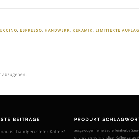
UCCINO
,
ESPRESSO
,
HANDWERK
,
KERAMIK
,
LIMITIERTE AUFLA
r abzugeben.
STE BEITRÄGE
PRODUKT SCHLAGWÖR
ausgewogen
feine Säure
feinherbe Säur
nau ist handgerösteter Kaffee?
und würzig
vollmundiger Kaffee
zartes