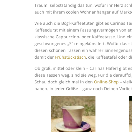
Traum: selbstständig das tun, wofür ihr Herz schl
auch mit ihrem coolen Wohnanhänger auf Märkte
Wie auch die Bögl-Kaffeetüten gibt es Carinas Ta
Kaffeedurst mit einem Fassungsvermögen von etwa 3
klassische Cappuccino- oder Kaffeetasse. Und e
geschwungenes „S“ reingekünstlert. Wofür das st
diesen schönen Tassen ein wahrer Sinnengenuss!
damit der
Frühstückstisch
, die Kaffeetafel oder
Ob groß, mittel oder klein – Carinas Haferl gibt es
diese Tassen weg, sind sie weg. Für die darauffo
Schau doch gleich mal in den
Online-Shop
– viel
haben. In jeder Größe – ganz nach Deinen Vorlie