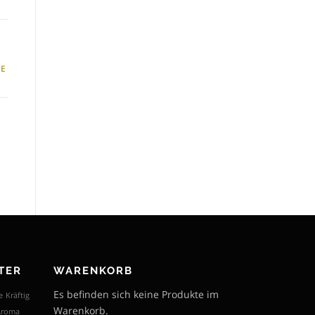
GE
TER
WARENKORB
Es befinden sich keine Produkte im
e
Kräftig
Warenkorb.
 Aroma