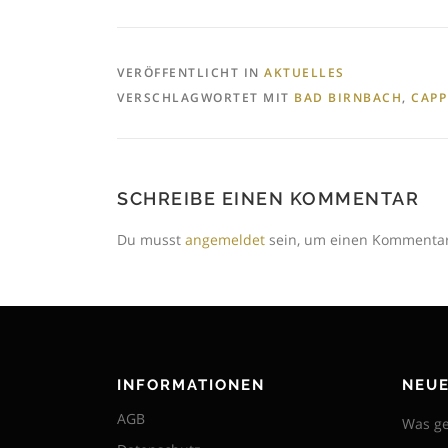
VERÖFFENTLICHT IN
AKTUELLES
VERSCHLAGWORTET MIT
BAD BIRNBACH
,
CAPP
SCHREIBE EINEN KOMMENTAR
Du musst
angemeldet
sein, um einen Kommenta
INFORMATIONEN
NEUE
AGB
Was ge