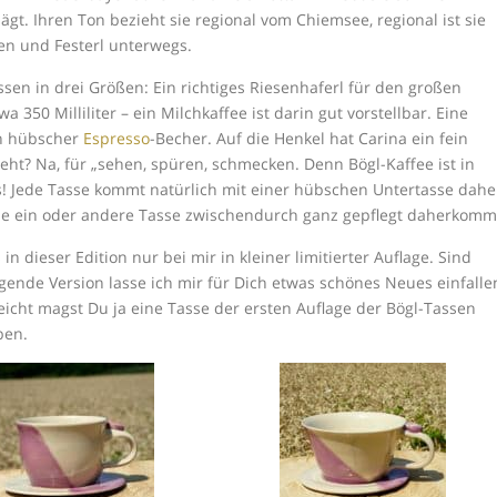
ägt. Ihren Ton bezieht sie regional vom Chiemsee, regional ist sie
n und Festerl unterwegs.
ssen in drei Größen: Ein richtiges Riesenhaferl für den großen
50 Milliliter – ein Milchkaffee ist darin gut vorstellbar. Eine
in hübscher
Espresso
-Becher. Auf die Henkel hat Carina ein fein
eht? Na, für „sehen, spüren, schmecken. Denn Bögl-Kaffee ist in
 Jede Tasse kommt natürlich mit einer hübschen Untertasse dahe
 die ein oder andere Tasse zwischendurch ganz gepflegt daherkomm
 in dieser Edition nur bei mir in kleiner limitierter Auflage. Sind
lgende Version lasse ich mir für Dich etwas schönes Neues einfalle
leicht magst Du ja eine Tasse der ersten Auflage der Bögl-Tassen
ben.