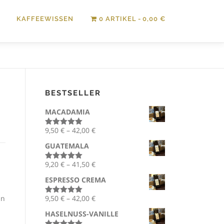
KAFFEEWISSEN
0 ARTIKEL
0,00 €
BESTSELLER
MACADAMIA
P
9,50
€
–
42,00
€
Bewertet
mit
5.00
r
GUATEMALA
von 5
e
P
9,20
€
–
41,50
€
i
Bewertet
mit
5.00
r
s
ESPRESSO CREMA
von 5
e
s
P
in
9,50
€
–
42,00
€
i
p
Bewertet
mit
5.00
r
s
a
HASELNUSS-VANILLE
von 5
e
s
n