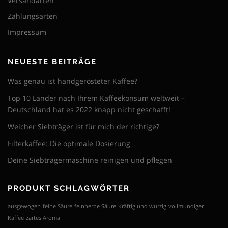
Versandarten
4
4
u
u
t
t
2
4
Zahlungsarten
f
f
m
m
,
,
.
.
e
e
0
9
Impressum
D
D
h
h
0
0
i
i
r
r
€
€
e
e
e
e
NEUESTE BEITRÄGE
O
O
r
r
p
p
e
e
Was genau ist handgerösteter Kaffee?
t
t
V
V
Top 10 Länder nach Ihrem Kaffeekonsum weltweit –
i
i
a
a
o
o
Deutschland hat es 2022 knapp nicht geschafft!
r
r
n
n
i
i
Welcher Siebträger ist für mich der richtige?
e
e
a
a
n
n
n
n
Filterkaffee: Die optimale Dosierung
k
k
t
t
Deine Siebträgermaschine reinigen und pflegen
ö
ö
e
e
n
n
n
n
n
n
a
a
PRODUKT SCHLAGWÖRTER
e
e
u
u
n
n
f
f
ausgewogen
feine Säure
feinherbe Säure
Kräftig und würzig
vollmundiger
a
a
.
.
Kaffee
zartes Aroma
u
u
D
D