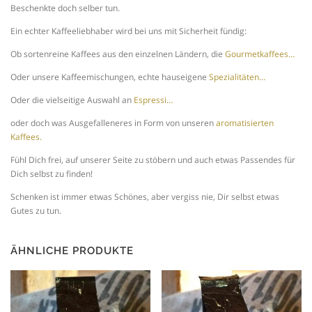
Beschenkte doch selber tun.
:
Ein echter Kaffeeliebhaber wird bei uns mit Sicherheit fündig:
Ob sortenreine Kaffees aus den einzelnen Ländern, die
Gourmetkaffees…
2
Oder unsere Kaffeemischungen, echte hauseigene
Spezialitäten…
5
Oder die vielseitige Auswahl an
Espressi…
oder doch was Ausgefalleneres in Form von unseren
aromatisierten
Kaffees.
,
Fühl Dich frei, auf unserer Seite zu stöbern und auch etwas Passendes für
Dich selbst zu finden!
0
Schenken ist immer etwas Schönes, aber vergiss nie, Dir selbst etwas
Gutes zu tun.
0
ÄHNLICHE PRODUKTE