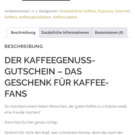
Menge
s
Artikelnummer:
n. v.
Kategorien:
Aromatisierte Kaffees
,
Espresso
,
Gourmet
Kaffees
,
Kaffeespezialitäten
,
Kaffeezubehör
s
Beschreibung
Zusätzliche Informationen
Rezensionen (0)
BESCHREIBUNG
p
DER KAFFEEGENUSS-
a
GUTSCHEIN – DAS
GESCHENK FÜR KAFFEE-
n
FANS
n
Du möchtest einem lieben Menschen, der guten Kaffee zu schätzen weiß,
eine Freude machen?
e
Dann bist Du hier genau richtig!
Zerbrich Dir nicht den Kopf, was schmecken könnte, denn das kann der